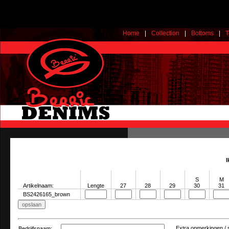
Home
|
Collection
|
Bottoms
|
T
I
S
M
Artikelnaam:
Lengte
27
28
29
30
31
BS2426165_brown
Extra opmerkingen / 
Bedrijfsnaam
: