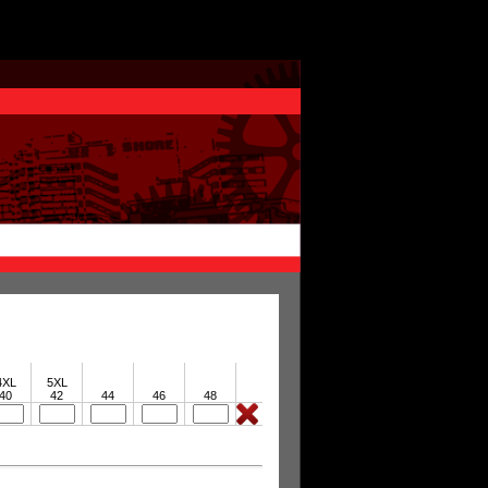
4XL
5XL
40
42
44
46
48