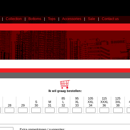
|
Collection
|
Bottoms
|
Tops
|
Accessories
|
Sale
|
Contact us
Ik wil graag bestellen:
85
95
105
115
125
S
M
L
XL
XXL
XXXL
3XL
28
29
30
31
32
33
34
36
38
Extra opmerkingen / suggesties: