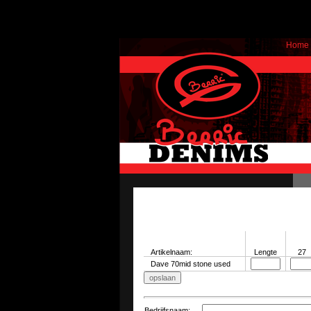
Home
Artikelnaam:
Lengte
27
Dave 70mid stone used
Bedrijfsnaam
: