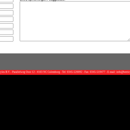
Styles B.V. - Parallelweg Oost 12 - 4103 NC Culemborg - Tel: 0345-520092 - Fax: 0345-519477 - E-mail:
info@berric