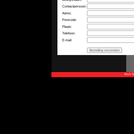
Contactpersoon:
Adres:
Postcode:
Plaats:
Telefoon:
E-mail:
Berric 