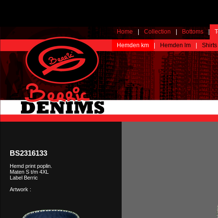
Home
|
Collection
|
Bottoms
|
T
Hemden km
|
Hemden lm
|
Shirts
BS2316133
Hemd print poplin.
Maten S t/m 4XL
Label Berric
Artwork :