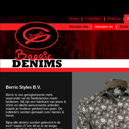
Home
|
Collection
|
Bottoms
|
T
Hemden km
|
Hemden lm
|
Shirts
Berric Styles B.V.
Berric is ons geregistreerde merk
waaronder we de Nederlandse markt
bedienen. Wij zijn een fabrikant van jeans &
shirts en allerlei aanverwante artikelen
waarin je modieus gekleed kan gaan. De
kollektie's worden gemaakt voor dames &
heren.
Bijna alle denims worden geleverd in de
inch" maten 27 t/m 48 en in de lengte