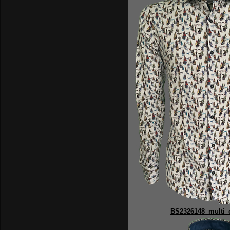
BS2326148_multi_