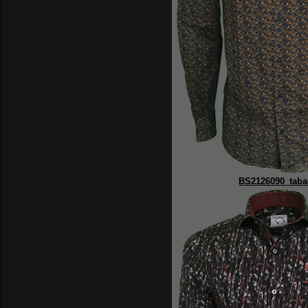
BS2126090_taba