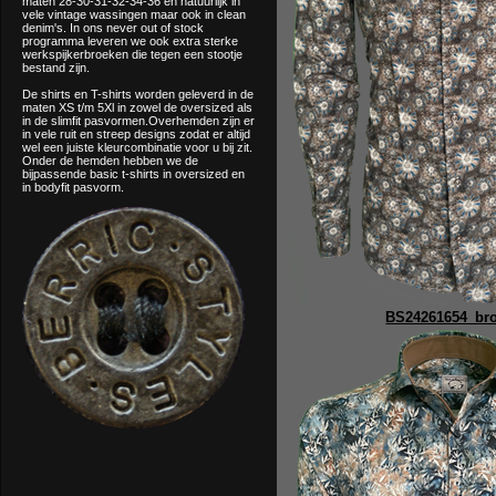
maten 28-30-31-32-34-36 en natuurlijk in
vele vintage wassingen maar ook in clean
denim's. In ons never out of stock
programma leveren we ook extra sterke
werkspijkerbroeken die tegen een stootje
bestand zijn.
De shirts en T-shirts worden geleverd in de
maten XS t/m 5Xl in zowel de oversized als
in de slimfit pasvormen.Overhemden zijn er
in vele ruit en streep designs zodat er altijd
wel een juiste kleurcombinatie voor u bij zit.
Onder de hemden hebben we de
bijpassende basic t-shirts in oversized en
in bodyfit pasvorm.
BS24261654_br